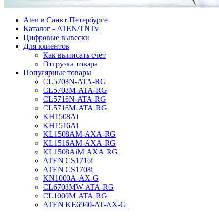
Aten в Санкт-Петербурге
Каталог - ATEN/TNTv
Цифровые вывески
Для клиентов
Как выписать счет
Отгрузка товара
Популярные товары
CL5708N-ATA-RG
CL5708M-ATA-RG
CL5716N-ATA-RG
CL5716M-ATA-RG
KH1508Ai
KH1516Ai
KL1508AM-AXA-RG
KL1516AM-AXA-RG
KL1508AiM-AXA-RG
ATEN CS1716i
ATEN CS1708i
KN1000A-AX-G
CL6708MW-ATA-RG
CL1000M-ATA-RG
ATEN KE6940-AT-AX-G